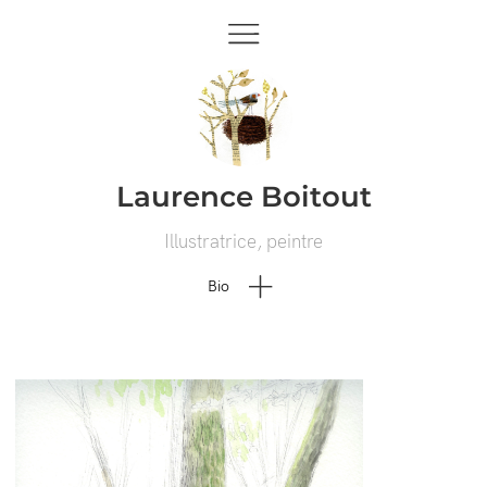
Laurence Boitout
Illustratrice, peintre
Bio